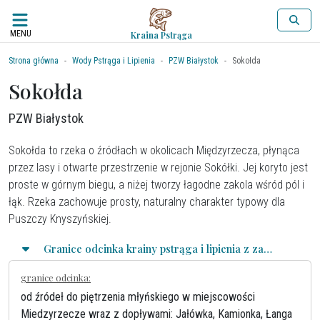
MENU
Kraina Pstrąga
Strona główna
Wody Pstrąga i Lipienia
PZW Białystok
Sokołda
Sokołda
PZW Białystok
Sokołda to rzeka o źródłach w okolicach Międzyrzecza, płynąca
przez lasy i otwarte przestrzenie w rejonie Sokółki. Jej koryto jest
proste w górnym biegu, a niżej tworzy łagodne zakola wśród pól i
łąk. Rzeka zachowuje prosty, naturalny charakter typowy dla
Puszczy Knyszyńskiej.
Granice odcinka krainy pstrąga i lipienia z zasadami połowu
granice odcinka:
od źródeł do piętrzenia młyńskiego w miejscowości
Miedzyrzecze wraz z dopływami: Jałówka, Kamionka, Łanga