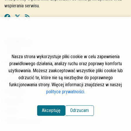
wspierania serwisu.
W skrócie
O stronie
Nasza strona wykorzystuje pliki cookie w celu zapewnienia
Autorzy
prawidłowego działania, analizy ruchu oraz poprawy komfortu
użytkowania. Możesz zaakceptować wszystkie pliki cookie lub
Często zadawane pytania
odrzucić te, które nie są niezbędne do poprawnego
Współpraca
funkcjonowania strony. Więcej informacji znajdziesz w naszej
Wspierający
polityce prywatności.
Newsletter
Akceptuję
Odrzucam
Kontakt
Polityka prywatności