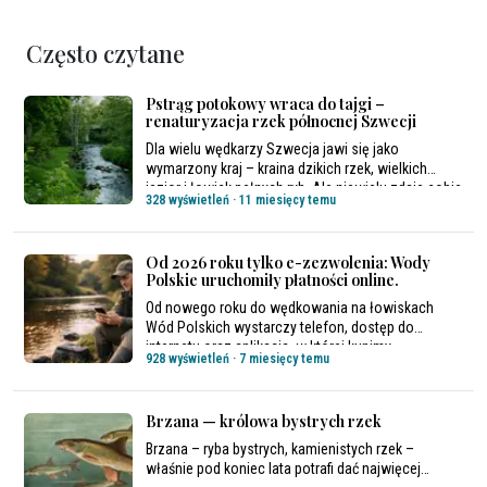
Często czytane
Pstrąg potokowy wraca do tajgi –
renaturyzacja rzek północnej Szwecji
Dla wielu wędkarzy Szwecja jawi się jako
wymarzony kraj – kraina dzikich rzek, wielkich
jezior i łowisk pełnych ryb. Ale niewielu zdaje sobie
328 wyświetleń
·
11 miesięcy temu
sprawę, że także tam wiele rzek zostało
zniszczonych przez człowieka. Dziś trwa proces
odwracania niekorzystnych zmian.
Od 2026 roku tylko e-zezwolenia: Wody
Polskie uruchomiły płatności online.
Od nowego roku do wędkowania na łowiskach
Wód Polskich wystarczy telefon, dostęp do
internetu oraz aplikacja, w której kupimy
928 wyświetleń
·
7 miesięcy temu
zezwolenie.
Brzana — królowa bystrych rzek
Brzana – ryba bystrych, kamienistych rzek –
właśnie pod koniec lata potrafi dać najwięcej