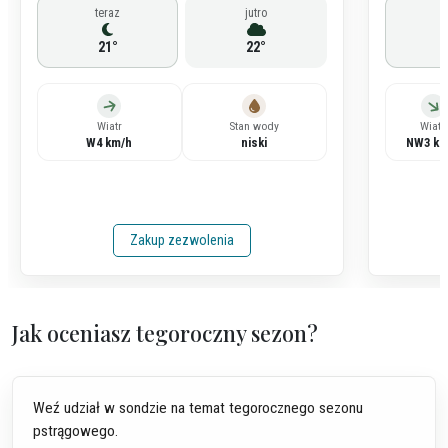
teraz
jutro
t
21°
22°
Wiatr
Stan wody
Wiatr
W
4
km/h
niski
NW
3
km
Zakup zezwolenia
Jak oceniasz tegoroczny sezon?
Weź udział w sondzie na temat tegorocznego sezonu
pstrągowego.