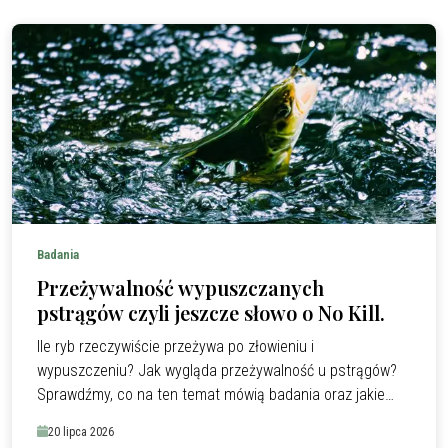
Badania
Przeżywalność wypuszczanych
pstrągów czyli jeszcze słowo o No Kill.
Ile ryb rzeczywiście przeżywa po złowieniu i
wypuszczeniu? Jak wygląda przeżywalność u pstrągów?
Sprawdźmy, co na ten temat mówią badania oraz jakie
czynniki – od sposobu holu po temperaturę wody – mają
20 lipca 2026
największy wpływ na ich przeżywalność.