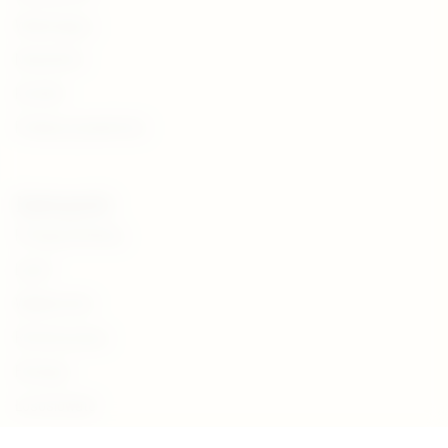
Wspierający
Newsletter
Kontakt
Polityka prywatności
Kategorie
Pstrąg potokowy
Lipień
Wędkarstwo
Renaturyzacja
Ekologia
Łososiowate