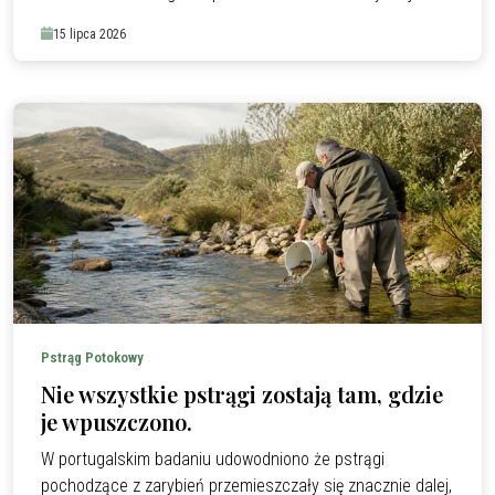
Polskę, Finlandię i Francję i sprawdza jak radzą sobie one
15 lipca 2026
z usuwaniem zapór.
Pstrąg Potokowy
Nie wszystkie pstrągi zostają tam, gdzie
je wpuszczono.
W portugalskim badaniu udowodniono że pstrągi
pochodzące z zarybień przemieszczały się znacznie dalej,