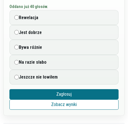
Oddano już
40 głosów
.
Rewelacja
Jest dobrze
Bywa różnie
Na razie słabo
Jeszcze nie łowiłem
Zagłosuj
Zobacz wyniki