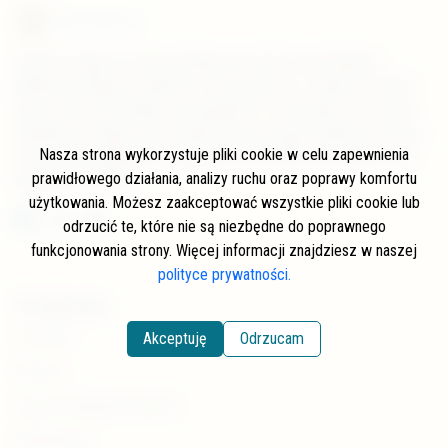
Kraina Pstrąga
Kraina Pstrąga to strona poświęcona rybom łososiowatym,
głównie pstrągom i lipieniom. Przeczytasz tu o świecie w jakim
żyją te ryby, ich biologii, zachowaniach i rozmnażaniu. Na stronie
znajdziesz również opisy łowisk krainy pstrąga i lipienia w Polsce
Nasza strona wykorzystuje pliki cookie w celu zapewnienia
oraz porady wędkarskie. Zapraszam do lektury, korzystania oraz
prawidłowego działania, analizy ruchu oraz poprawy komfortu
wspierania serwisu.
użytkowania. Możesz zaakceptować wszystkie pliki cookie lub
odrzucić te, które nie są niezbędne do poprawnego
funkcjonowania strony. Więcej informacji znajdziesz w naszej
polityce prywatności.
W skrócie
O stronie
Akceptuję
Odrzucam
Autorzy
Często zadawane pytania
Współpraca