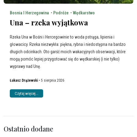
Bosnia I Herzegowina
•
Podróże
•
Wędkarstwo
Una – rzeka wyjątkowa
Rzeka Una w Bośni i Hercegowinie to woda pstrąga, lipienia i
głowacicy. Rzeka niezwykła: piękna, rybna i niedostępna na bardzo
długich odcinkach. Oto garść moich wakacyjnych obserwacji, które
mogą pomóc lepiej przygotować się do wędkarskiej (i nie tylko)
wyprawy nad Unę.
Łukasz
Drążewski
•
5 sierpnia 2026
Czytaj więcej...
Ostatnio dodane