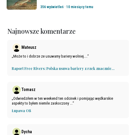
emocji. Dlaczego sierpień-wrzesień to jej czas,
gdzie jej szukać, na co i jak łowić, oraz co jej
356 wyświetleń
·
10 miesięcy temu
zagraża – w tym artykule postaramy się
odpowiedzieć na te pytania.
Najnowsze komentarze
Mateusz
Może to i dobrze ze usuwamy bariery wolniej....
Raport Free Rivers: Polska usuwa bariery z rzek znacznie
wolniej niż Francja i Finlandia
Tomasz
Odwiedziłem w ten weekend ten odcinek i pomijając wędkarskie
aspekty to byłem niemile zaskoczony ...
Łupawa OS
Dycha