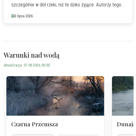
szczególnie w dół rzeki, niż te dziko żyjące. Autorzy tego
badania już wcześniej wskazywali na istotne różnice w
3 lipca 2026
zachowaniu obu grup pstrągów.
Warunki nad wodą
aktualizacja: 07.08.2026, 00:00
Czarna Przemsza
Dunaje