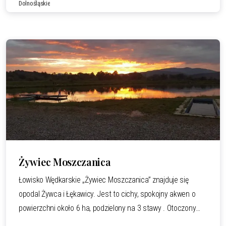
Dolnośląskie
odpłatne i liczone od kilograma złowionej ryby.
Żywiec Moszczanica
Łowisko Wędkarskie „Żywiec Moszczanica” znajduje się
opodal Żywca i Łękawicy. Jest to cichy, spokojny akwen o
powierzchni około 6 ha, podzielony na 3 stawy . Otoczony
jeziorem Żywieckim , sprawia, że tylko tutaj można w ciszy i