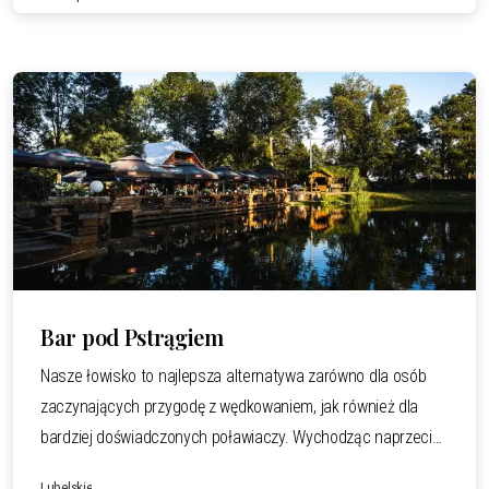
także zaplecze gdzie można zorganizaować grilla czy
rozpalić ognisko.
Bar pod Pstrągiem
Nasze łowisko to najlepsza alternatywa zarówno dla osób
zaczynających przygodę z wędkowaniem, jak również dla
bardziej doświadczonych poławiaczy. Wychodząc naprzeciw
oczekiwaniom naszych gości, zapewniamy jak
Lubelskie