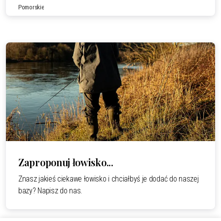
Pomorskie
przemyślanym zarybieniom, niektóre z nich żyją w jeziorze
przez kilka lat osiągając wagę nawet kilku kilogramów.
Rekordowy okaz pstrąga tęczowego, złowiony na sztuczną
muchę, miał
Czytaj całość.
Zaproponuj łowisko...
Znasz jakieś ciekawe łowisko i chciałbyś je dodać do naszej
bazy? Napisz do nas.