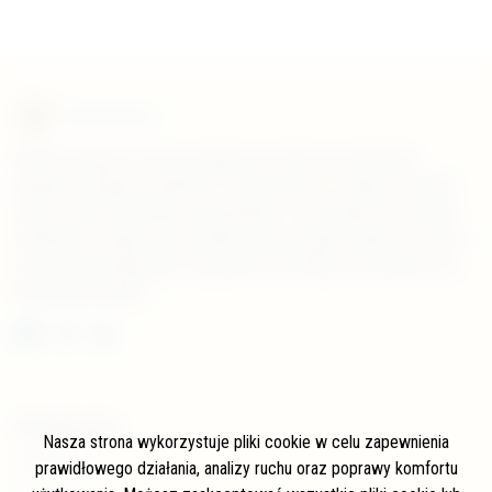
Kraina Pstrąga
Kraina Pstrąga to strona poświęcona rybom łososiowatym,
głównie pstrągom i lipieniom. Przeczytasz tu o świecie w jakim
żyją te ryby, ich biologii, zachowaniach i rozmnażaniu. Na stronie
znajdziesz również opisy łowisk krainy pstrąga i lipienia w Polsce
oraz porady wędkarskie. Zapraszam do lektury, korzystania oraz
wspierania serwisu.
W skrócie
Nasza strona wykorzystuje pliki cookie w celu zapewnienia
O stronie
prawidłowego działania, analizy ruchu oraz poprawy komfortu