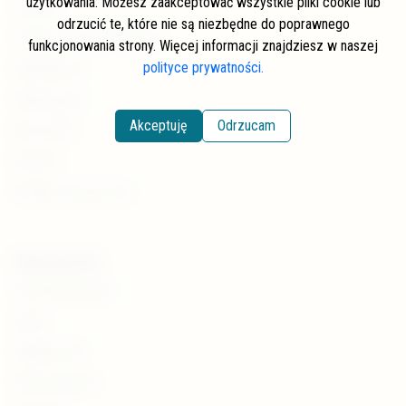
użytkowania. Możesz zaakceptować wszystkie pliki cookie lub
Autorzy
odrzucić te, które nie są niezbędne do poprawnego
Często zadawane pytania
funkcjonowania strony. Więcej informacji znajdziesz w naszej
polityce prywatności.
Współpraca
Wspierający
Akceptuję
Odrzucam
Newsletter
Kontakt
Polityka prywatności
Kategorie
Pstrąg potokowy
Lipień
Wędkarstwo
Renaturyzacja