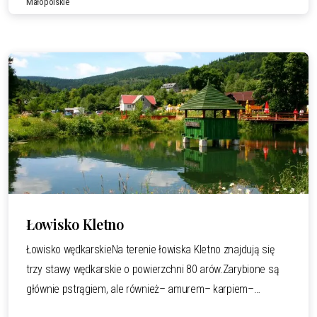
Małopolskie
natura stworzyła wspaniałe warunki, niezbędne
do wyhodowania doskonałej jakości pstrąga, karpia, karasia,
amura, lina. Są tutaj trzy łowiska wędkarskie. Pierwsze
łowisko wędkarskie jest zarybione sandaczem, szczupakiem
oraz pstrągiem. W łowisku drugim złowić można okonia,
leszcza,
Czytaj całość.
Łowisko Kletno
Łowisko wędkarskieNa terenie łowiska Kletno znajdują się
trzy stawy wędkarskie o powierzchni 80 arów.Zarybione są
głównie pstrągiem, ale również– amurem– karpiem–
szczupakiem– okoniem– linem– płociąŁowienie ryb jest