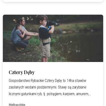
Cztery Dęby
Gospodarstwo Rybackie Cztery Dęby to 14ha stawów
zasilanych wodami podziemnymi. Stawy są zarybiane
licznymi gatunkami ryb, tj. pstrągiem, karpiem, amurem,
sandaczem, szczupakiem, sumem i innymi. Łowisko posiada
Wielkopolskie