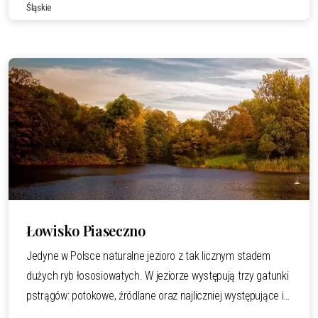
Śląskie
zapomnieniu , odpocząć i zrelaksować się. W czystych
górskich wodach łowiska zamieszkują liczne gatunki ryb:
pstrąg, karp, amur,
Czytaj całość.
Łowisko Piaseczno
Jedyne w Polsce naturalne jezioro z tak licznym stadem
dużych ryb łososiowatych. W jeziorze występują trzy gatunki
pstrągów: potokowe, źródlane oraz najliczniej występujące i
najbardziej waleczne pstrągi tęczowe. Dzięki wieloletnim