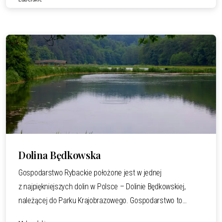
najdogodniejsze warunki połowów, udostępniamy parking
oraz wypożyczalnię sprzętu wędkarskiego. Na terenie
łowiska oraz baru obowiązuje zakaz grillowania. Każda osoba
wędkująca zobowiązana jest do przestrzegania regulaminu
oraz stosowania się do zasad
Czytaj całość.
Dolina Będkowska
Gospodarstwo Rybackie położone jest w jednej
z najpiękniejszych dolin w Polsce – Dolinie Będkowskiej,
należącej do Parku Krajobrazowego. Gospodarstwo to
kompleks kilku historycznych zabudowań, pośród których