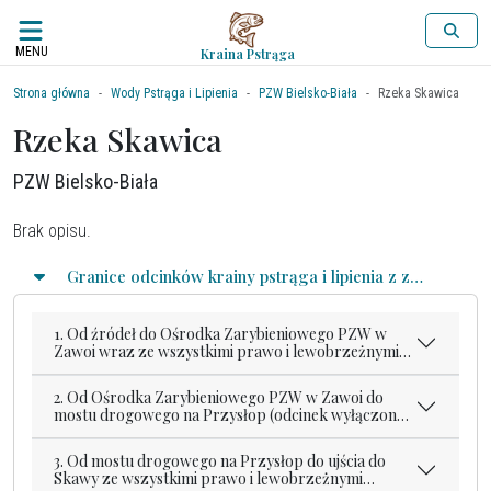
MENU
Kraina Pstrąga
Strona główna
Wody Pstrąga i Lipienia
PZW Bielsko-Biała
Rzeka Skawica
Rzeka Skawica
PZW Bielsko-Biała
Brak opisu.
Granice odcinków krainy pstrąga i lipienia z zasadami połowu
1. Od źródeł do Ośrodka Zarybieniowego PZW w
Zawoi wraz ze wszystkimi prawo i lewobrzeżnymi
dopływami na tym odcinku
2. Od Ośrodka Zarybieniowego PZW w Zawoi do
mostu drogowego na Przysłop (odcinek wyłączony
z Porozumień Międzyokręgowych)
3. Od mostu drogowego na Przysłop do ujścia do
Skawy ze wszystkimi prawo i lewobrzeżnymi