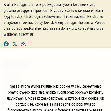
Kraina Pstrąga to strona poświęcona rybom łososiowatym,
głównie pstrągom i lipieniom. Przeczytasz tu o świecie w jakim
żyją te ryby, ich biologii, zachowaniach i rozmnażaniu. Na stronie
znajdziesz również opisy łowisk krainy pstrąga i lipienia w Polsce
oraz porady wędkarskie. Zapraszam do lektury, korzystania oraz
wspierania serwisu.
W skrócie
O stronie
Autorzy
Nasza strona wykorzystuje pliki cookie w celu zapewnienia
Często zadawane pytania
prawidłowego działania, analizy ruchu oraz poprawy komfortu
użytkowania. Możesz zaakceptować wszystkie pliki cookie lub
Współpraca
odrzucić te, które nie są niezbędne do poprawnego
Wspierający
funkcjonowania strony. Więcej informacji znajdziesz w naszej