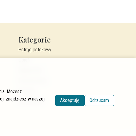
Kategorie
Pstrąg potokowy
Lipień
Wędkarstwo
Renaturyzacja
Ekologia
ania. Możesz
cji znajdziesz w naszej
Akceptuję
Odrzucam
Łososiowate