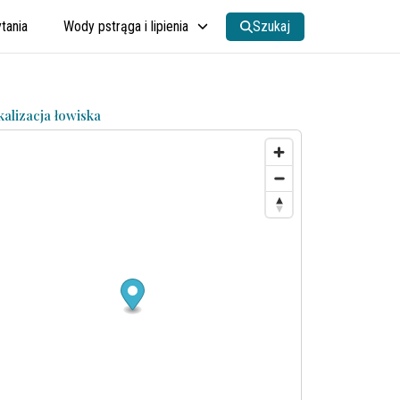
tania
Wody pstrąga i lipienia
Szukaj
kalizacja łowiska