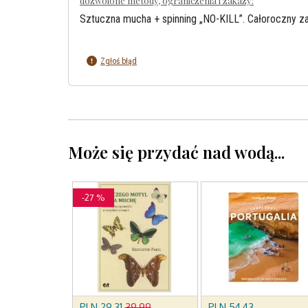
dozwolone metody, ograniczenia i zakazy:
Sztuczna mucha + spinning „NO-KILL”. Całoroczny za
Zgłoś błąd
Może się przydać nad wodą...