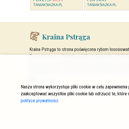
Kraina Pstrąga
Kraina Pstrąga to strona poświęcona rybom łososiowat
Przeczytasz tu o świecie w jakim żyją te ryby, ich biol
Na stronie znajdziesz również opisy łowisk krainy pstrą
wędkarskie. Zapraszam do lektury, korzystania oraz wsp
Nasza strona wykorzystuje pliki cookie w celu zapewnienia
zaakceptować wszystkie pliki cookie lub odrzucić te, które
polityce prywatności.