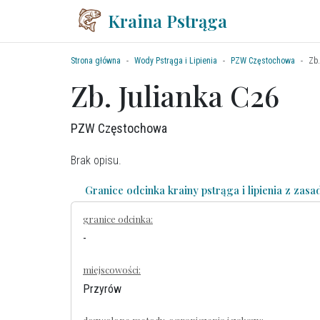
Kraina Pstrąga
Strona główna
Wody Pstrąga i Lipienia
PZW Częstochowa
Zb.
Zb. Julianka C26
PZW Częstochowa
Brak opisu.
Granice odcinka krainy pstrąga i lipienia z zas
granice odcinka:
-
miejscowości:
Przyrów