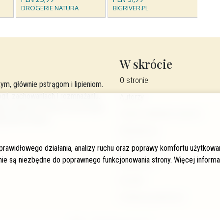
W skrócie
O stronie
ym, głównie pstrągom i lipieniom.
ogii, zachowaniach i rozmnażaniu.
Autorzy
ga i lipienia w Polsce oraz porady
Często zadawane pytania
ierania serwisu.
Współpraca
Wspierający
 prawidłowego działania, analizy ruchu oraz poprawy komfortu użytkow
 nie są niezbędne do poprawnego funkcjonowania strony. Więcej informa
Newsletter
Kontakt
Polityka prywatności