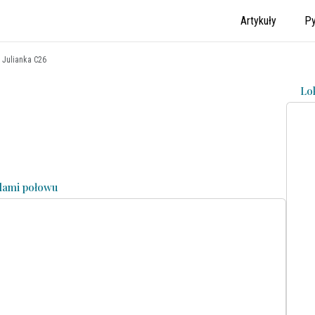
Artykuły
Py
 Julianka C26
Lo
adami połowu