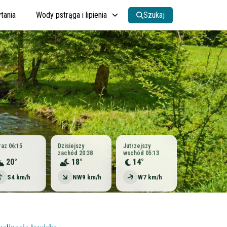
tania
Wody pstrąga i lipienia
Szukaj
raz 06:15
Dzisiejszy
Jutrzejszy
zachód 20:38
wschód 05:13
20°
18°
14°
S
4 km/h
NW
9 km/h
W
7 km/h