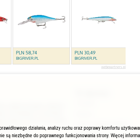
W skrócie
O stronie
ym, głównie pstrągom i lipieniom.
ogii, zachowaniach i rozmnażaniu.
Autorzy
ga i lipienia w Polsce oraz porady
Często zadawane pytania
 prawidłowego działania, analizy ruchu oraz poprawy komfortu użytkow
ierania serwisu.
Współpraca
 nie są niezbędne do poprawnego funkcjonowania strony. Więcej informa