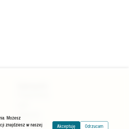
Kategorie
Pstrąg potokowy
Lipień
Wędkarstwo
ania. Możesz
Renaturyzacja
cji znajdziesz w naszej
Akceptuję
Odrzucam