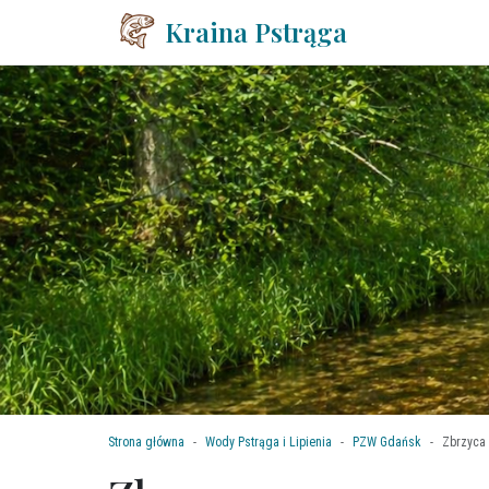
Kraina Pstrąga
Strona główna
Wody Pstrąga i Lipienia
PZW Gdańsk
Zbrzyca