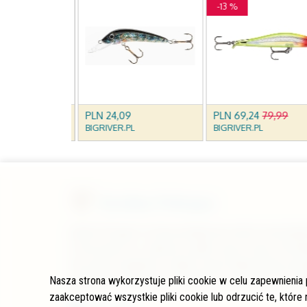
Kraina Pstrąga
Kraina Pstrąga to strona poświęcona rybom łososiowat
Przeczytasz tu o świecie w jakim żyją te ryby, ich biol
Na stronie znajdziesz również opisy łowisk krainy pstrą
Nasza strona wykorzystuje pliki cookie w celu zapewnienia
wędkarskie. Zapraszam do lektury, korzystania oraz wsp
zaakceptować wszystkie pliki cookie lub odrzucić te, które