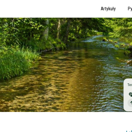
Artykuły
Py
Te