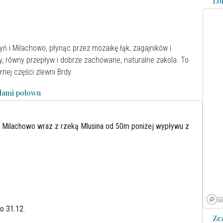
Lo
yń i Milachowo, płynąc przez mozaikę łąk, zagajników i
, równy przepływ i dobrze zachowane, naturalne zakola. To
nej części zlewni Brdy.
adami połowu
a Milachowo wraz z rzeką Mlusina od 50m poniżej wypływu z
o 31.12.
Ze