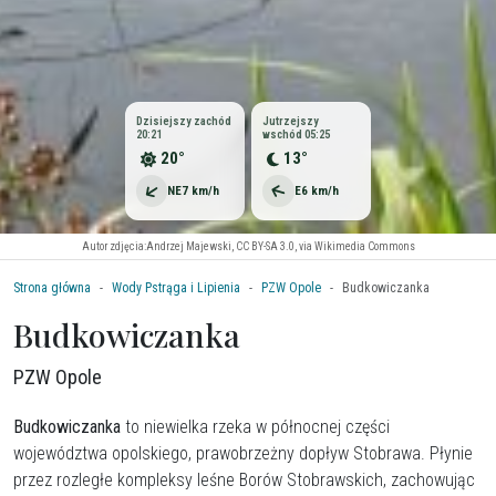
Dzisiejszy zachód
Jutrzejszy
20:21
wschód 05:25
20°
13°
NE
7 km/h
E
6 km/h
Autor zdjęcia:
Andrzej Majewski, CC BY-SA 3.0, via Wikimedia Commons
Strona główna
Wody Pstrąga i Lipienia
PZW Opole
Budkowiczanka
Budkowiczanka
PZW Opole
Budkowiczanka
to niewielka rzeka w północnej części
województwa opolskiego, prawobrzeżny dopływ Stobrawa. Płynie
przez rozległe kompleksy leśne Borów Stobrawskich, zachowując