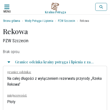
MENU
Kraina Pstrąga
Strona główna
Wody Pstrąga i Lipienia
PZW Szczecin
Rekowa
Rekowa
PZW Szczecin
Brak opisu.
Granice odcinka krainy pstrąga i lipienia z zasadami połowu
granice odcinka:
Na całej długości z wyłączeniem rezerwatu przyrody „Rzeka
Rekowa”
miejscowości:
Płoty