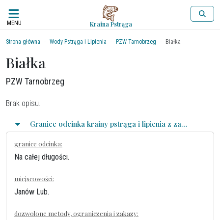
MENU
Kraina Pstrąga
Strona główna
Wody Pstrąga i Lipienia
PZW Tarnobrzeg
Białka
Białka
PZW Tarnobrzeg
Brak opisu.
Granice odcinka krainy pstrąga i lipienia z zasadami połowu
granice odcinka:
Na całej długości.
miejscowości:
Janów Lub.
dozwolone metody, ograniczenia i zakazy: