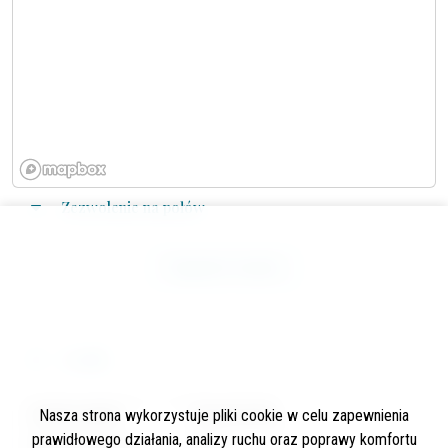
Zezwolenie na połów
Regulamin łowiska
Cennik
rodzaj opłaty
Cena brutto
Nasza strona wykorzystuje pliki cookie w celu zapewnienia
prawidłowego działania, analizy ruchu oraz poprawy komfortu
opłata sezonowa
250 zł