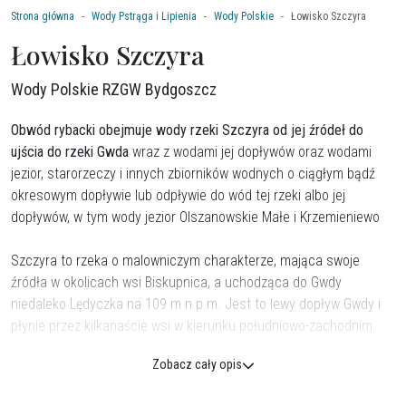
Strona główna
Wody Pstrąga i Lipienia
Wody Polskie
Łowisko Szczyra
Łowisko Szczyra
Wody Polskie RZGW Bydgoszcz
Obwód rybacki obejmuje wody
rzeki Szczyra od jej źródeł do
ujścia do rzeki Gwda
wraz z wodami jej dopływów oraz wodami
jezior, starorzeczy i innych zbiorników wodnych o ciągłym bądź
okresowym dopływie lub odpływie do wód tej rzeki albo jej
dopływów, w tym wody jezior Olszanowskie Małe i Krzemieniewo
Szczyra to rzeka o malowniczym charakterze, mająca swoje
źródła w okolicach wsi Biskupnica, a uchodząca do Gwdy
niedaleko Lędyczka na 109 m n.p.m. Jest to lewy dopływ Gwdy i
płynie przez kilkanaście wsi w kierunku południowo-zachodnim.
Zobacz cały opis
Dolina rzeki Szczyry stanowi istotną ostoję torfowisk oraz cennej
entomofauny i flory. Bobry, których ślady obecności są tu