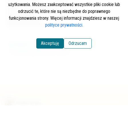
użytkowania. Możesz zaakceptować wszystkie pliki cookie lub
opłata sezonowa ulgowa
125 zł
odrzucić te, które nie są niezbędne do poprawnego
opłata dzienna
30 zł
funkcjonowania strony. Więcej informacji znajdziesz w naszej
opłata tygodniowa
60 zł
polityce prywatności.
Akceptuję
Odrzucam
Powiązane artykuły
Gdzie na pstrągi z Wodami Polskimi?
Kraina Pstrąga
Kraina Pstrąga to strona poświęcona rybom łososiowatym,
głównie pstrągom i lipieniom. Przeczytasz tu o świecie w jakim
żyją te ryby, ich biologii, zachowaniach i rozmnażaniu. Na stronie