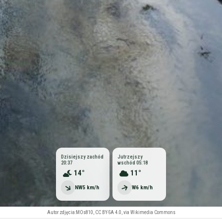
Dzisiejszy zachód
Jutrzejszy
20:37
wschód 05:18
14°
11°
NW
5 km/h
W
6 km/h
Autor zdjęcia:
MOs810, CC BY-SA 4.0, via Wikimedia Commons