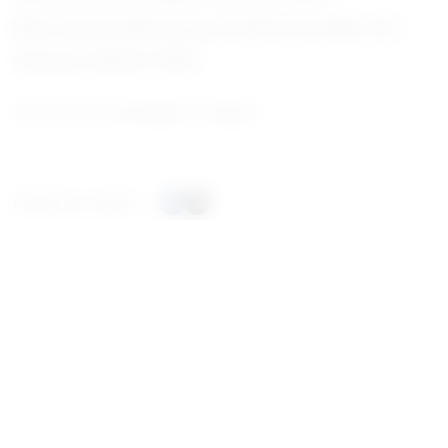
https://oeil.europarl.europa.eu/oeil/en/procedure-file?
reference=2024/2127(INI
)
Zdjęcie na górze:
Irina Shishkina
on
Unsplash
Podziel się z innymi:
Chcesz Być Na Bieżąco?
Subskrybuj nasz newsletter. Nowe artykuły, komentarze i dłuższe
teksty. Newsletter to najprostszy sposób, by być na bieżąco z
publikacjami.
Przejdź do newslettera