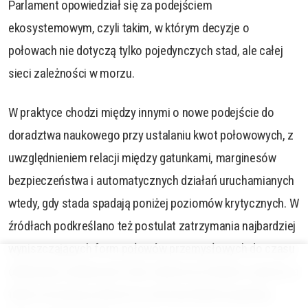
Parlament opowiedział się za podejściem
ekosystemowym, czyli takim, w którym decyzje o
połowach nie dotyczą tylko pojedynczych stad, ale całej
sieci zależności w morzu.
W praktyce chodzi między innymi o nowe podejście do
doradztwa naukowego przy ustalaniu kwot połowowych, z
uwzględnieniem relacji między gatunkami, marginesów
bezpieczeństwa i automatycznych działań uruchamianych
wtedy, gdy stada spadają poniżej poziomów krytycznych. W
źródłach podkreślano też postulat zatrzymania najbardziej
wyniszczających form połowów przemysłowych do czasu
odbudowy osłabionych stad, zwłaszcza śledzia i szprota, a
także mocniejszy akcent na ochronę dzikich populacji