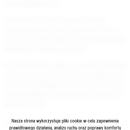
łososia atlantyckiego i troci.
W przypadku łososia raport wskazuje, że Komisja
Europejska powinna ocenić, czy stada łososia i troci nie
powinny zostać wprost objęte zakresem bałtyckiego planu
wieloletniego w odniesieniu do przyłowu.
Raport zwraca również uwagę na to, że w debacie o Bałtyku
niedoszacowana pozostaje społeczna i gospodarcza rola
rybołówstwa rekreacyjnego. Dokument wyraźnie wskazuje
środowiska wędkarskie za pełnoprawnego interesariusza
gospodarki morskiej.
Nasza strona wykorzystuje pliki cookie w celu zapewnienia
Co oznacza przyjęcie raportu
prawidłowego działania, analizy ruchu oraz poprawy komfortu