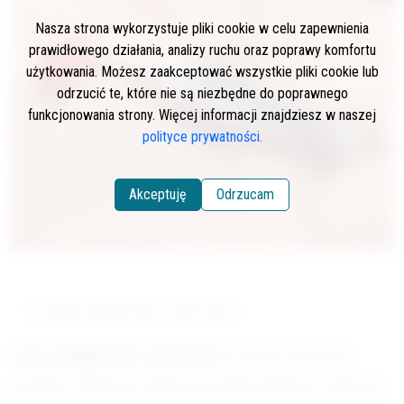
Nasza strona wykorzystuje pliki cookie w celu zapewnienia
prawidłowego działania, analizy ruchu oraz poprawy komfortu
użytkowania. Możesz zaakceptować wszystkie pliki cookie lub
odrzucić te, które nie są niezbędne do poprawnego
funkcjonowania strony. Więcej informacji znajdziesz w naszej
polityce prywatności.
Akceptuję
Odrzucam
Wobler Rapala Ultra Light Shad
Wobler
Rapala
Ultra Light Shad
to bardzo skuteczna
przynęta, idealna do łowienia pstrągów głównie w płytszej