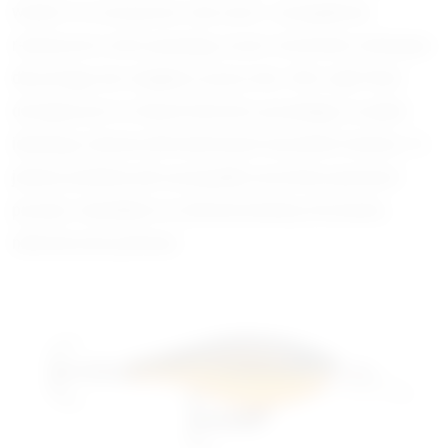
wodzie i to raczej przez cały sezon. Jej wyjątkowo
realistyczne ruchy sprawiają, że jest ona bardzo atrakcyjna
dla pstrąga, bez względu na porę roku. Ultra Light Shad
dostępna jest w różnych kolorach, pozwalając na wybór
idealnego odcienia dla konkretnych warunków łowienia. Tu
jednak, podobnie jak w przypadku wcześniej opisanych
przynęt, stawiałbym na odcienie bardziej stonowane,
niekoniecznie jaskrawe.