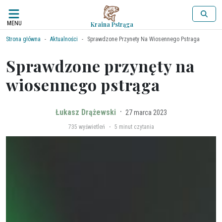
MENU
Kraina Pstrąga
Strona główna
Aktualności
Sprawdzone Przynety Na Wiosennego Pstraga
Sprawdzone przynęty na
wiosennego pstrąga
·
Łukasz Drążewski
27 marca 2023
·
735
wyświetleń
5 minut czytania