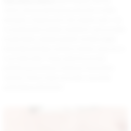
Guma Andrzej Zadziora
marki Polsping to dla mnie
nowość, ale już po pierwszym jej zanurzeniu w wodzie
wiedziałem, że będzie przeze mnie używana często. Jest
to przynęta bardzo podobna charakterem i pracą w wodzie
do gumy Manns, jednakże jej bardzo naturalny wygląd i
kolorystyka powodują, że podczas łowienia czujesz już, że
to jest dobry wybór. Pstrąg z pewnością się skusi,
ponieważ jej prezentacja w wodzie jest niesamowicie
naturalna. Pierwsze tegoroczne próby z tą przynętą
potwierdziły jej skuteczność.