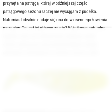
przynęta na pstrąga, której w późniejszej części
pstrągowego sezonu raczej nie wyciągam z pudełka.
Natomiast idealnie nadaje się ona do wiosennego łowienia
pstrągów. Co jest jej główna zaletą? Wyjątkowo naturalne,
łagodne ruchy oraz ciekawe kolory. Najlepsze wyniki
miałem zawsze przy użyciu kolorów bladych i niezbyt
jaskrawych, wchodzących w odcienie szarości i zielni.