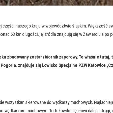
 części naszego kraju w województwie śląskim. Większość swo
ad 63 km długości, jej źródła znajdują się w Zawierciu a po po
 zbudowany został zbiornik zaporowy. To właśnie tutaj, tu
u Pogoria, znajduje się Łowisko Specjalne PZW Katowice „C
de wszystkim skierowane do wędkarzy muchowych. Najładniejszy 
lko wędkarzom muchowym. To tu łowiło się i łowi dalej pstrągi