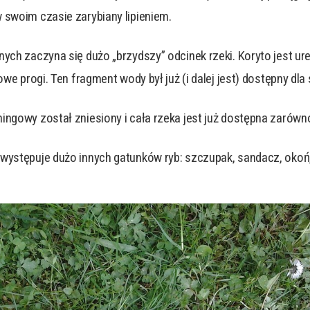
 swoim czasie zarybiany lipieniem.
lnych zaczyna się dużo „brzydszy” odcinek rzeki. Koryto jest
owe progi. Ten fragment wody był już (i dalej jest) dostępny dla
ingowy został zniesiony i cała rzeka jest już dostępna zarówno
ystępuje dużo innych gatunków ryb: szczupak, sandacz, okoń, l