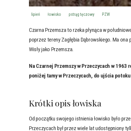
lipień
łowisko
pstrąg tęczowy
PZW
Czarna Przemsza to rzeka płynąca w południowej
poprzez tereny Zagłębia Dąbrowskiego. Ma ona pon
Wisły jako Przemsza.
Na Czarnej Przemszy w Przeczycach w 1963 roku
poniżej tamy w Przeczycach, do ujścia potok
Krótki opis łowiska
Od początku swojego istnienia łowisko było prze
Przeczycach był przez wiele lat udostępniony ty