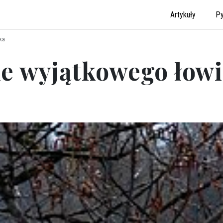
Artykuły
Py
ka
ie wyjątkowego łow