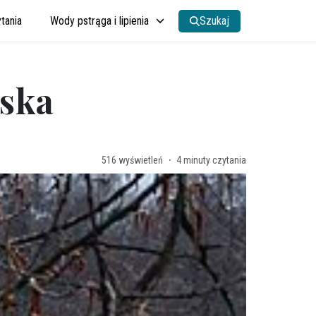
tania
Wody pstrąga i lipienia
Szukaj
iska
·
516
wyświetleń
4 minuty czytania