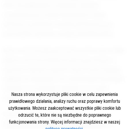
2025 roku wędkowanie na obwodach rybackich
zarządzanych przez Wody Polskie będzie możliwe
wyłącznie na podstawie zezwoleń wydawanych przez
poszczególne regionalne zarządy gospodarki wodnej.
Nowe zezwolenia będą uprawniały do połowu ryb na wędkę
jedynie na obszarze działania konkretnego zarządu i w
wybranych obwodach rybackich. Wody Polskie zachęcają
wędkarzy do odwiedzenia stron internetowych RZGW, gdzie
dostępne są szczegółowe regulaminy oraz zasady
Nasza strona wykorzystuje pliki cookie w celu zapewnienia
sprzedaży zezwoleń obowiązujące w 2025 roku.
prawidłowego działania, analizy ruchu oraz poprawy komfortu
użytkowania. Możesz zaakceptować wszystkie pliki cookie lub
Link do komunikatu PGW Wody Polskie:
odrzucić te, które nie są niezbędne do poprawnego
funkcjonowania strony. Więcej informacji znajdziesz w naszej
https://www.gov.pl/web/wody-polskie/zezwolenia-na-
polityce prywatności.