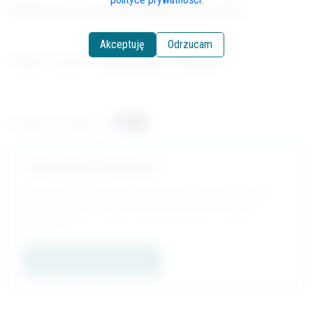
wedkowanie-w-pgw-wody-polskie-w-roku-2025
Akceptuję
Odrzucam
Zdjęcie na górze:
Glenna Haug
on
Unsplash
Podziel się z innymi:
Chcesz Być Na Bieżąco?
Subskrybuj nasz newsletter. Nowe artykuły, komentarze i dłuższe
teksty. Newsletter to najprostszy sposób, by być na bieżąco z
publikacjami.
Przejdź do newslettera