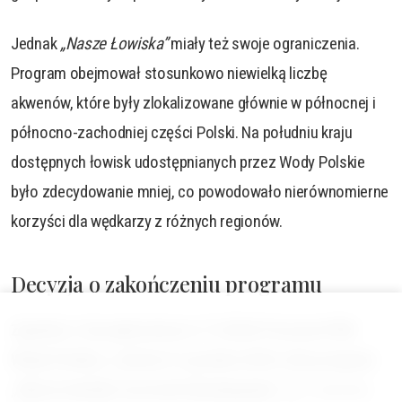
Jednak
„Nasze Łowiska”
miały też swoje ograniczenia.
Program obejmował stosunkowo niewielką liczbę
akwenów, które były zlokalizowane głównie w północnej i
północno-zachodniej części Polski. Na południu kraju
dostępnych łowisk udostępnianych przez Wody Polskie
było zdecydowanie mniej, co powodowało nierównomierne
korzyści dla wędkarzy z różnych regionów.
Decyzja o zakończeniu programu
Zgodnie z Zarządzeniem nr 71/2024 Prezesa PGW
Wody Polskie, z dniem 31 grudnia 2024 roku program
„Nasze Łowiska”
przestał obowiązywać.
Od 1 stycznia