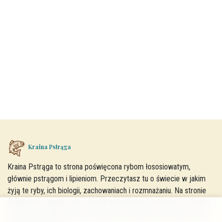
Kraina Pstrąga
Kraina Pstrąga to strona poświęcona rybom łososiowatym,
głównie pstrągom i lipieniom. Przeczytasz tu o świecie w jakim
żyją te ryby, ich biologii, zachowaniach i rozmnażaniu. Na stronie
znajdziesz również opisy łowisk krainy pstrąga i lipienia w Polsce
oraz porady wędkarskie. Zapraszam do lektury, korzystania oraz