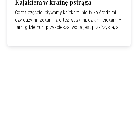
Kajakiem w krainę pstrąga
Coraz częściej pływamy kajakami nie tylko średnimi
czy dużymi rzekami, ale też wąskimi, dzikimi ciekami –
tam, gdzie nurt przyspiesza, woda jest przejrzysta, a
pod powierzchnią czają się… pstrągi. Czy płynąc
kajakiem wiesz jakie ryby żyją w rzece pod tobą?