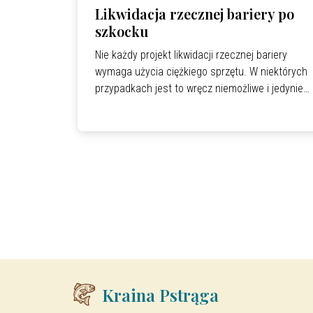
Likwidacja rzecznej bariery po
szkocku
Nie każdy projekt likwidacji rzecznej bariery
wymaga użycia ciężkiego sprzętu. W niektórych
przypadkach jest to wręcz niemożliwe i jedynie
siłą ludzkich mięśni, z niewielką pomocą sił
przyrody, można przywrócić rzece ciągłość
biologiczną.
Kraina Pstrąga