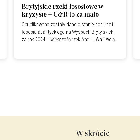
Brytyjskie rzeki łososiowe w
kryzysie – C&R to za mało
Opublikowane zostały dane o stanie populacji
łososia atlantyckiego na Wyspach Brytyjskich
za rok 2024 – większość rzek Anglii i Walii wciąż
nie osiąga minimalnych celów ilościowych.
W skrócie