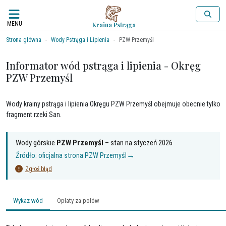
MENU
Kraina Pstrąga
Strona główna
Wody Pstrąga i Lipienia
PZW Przemyśl
Informator wód pstrąga i lipienia - Okręg
PZW Przemyśl
Wody krainy pstrąga i lipienia Okręgu PZW Przemyśl obejmuje obecnie tylko
fragment rzeki San.
Wody górskie
PZW Przemyśl
– stan na
styczeń 2026
→
Źródło: oficjalna strona
PZW Przemyśl
Zgłoś błąd
Wykaz wód
Opłaty za połów