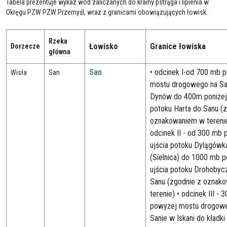
Tabela prezentuje wykaz wód zaliczanych do krainy pstrąga i lipienia w
Okręgu PZW PZW Przemyśl, wraz z granicami obowiązujących łowisk.
Rzeka
Łowisko
Granice łowiska
Dorzecze
główna
San
• odcinek I-od 700 mb p
Wisła
San
mostu drogowego na Sa
Dynów do 400m poniżej 
potoku Harta do Sanu (
oznakowaniem w terenie
odcinek II - od 300 mb
ujścia potoku Dylągówk
(Sielnica) do 1000 mb p
ujścia potoku Drohobyc
Sanu (zgodnie z oznak
terenie) • odcinek III - 
powyżej mostu drogow
Sanie w Iskani do kładki