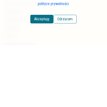
Często zadawane pytania
polityce prywatności.
Współpraca
Akceptuję
Odrzucam
Wspierający
Newsletter
Kontakt
Polityka prywatności
Kategorie
Pstrąg potokowy
Lipień
Wędkarstwo
Renaturyzacja
Ekologia