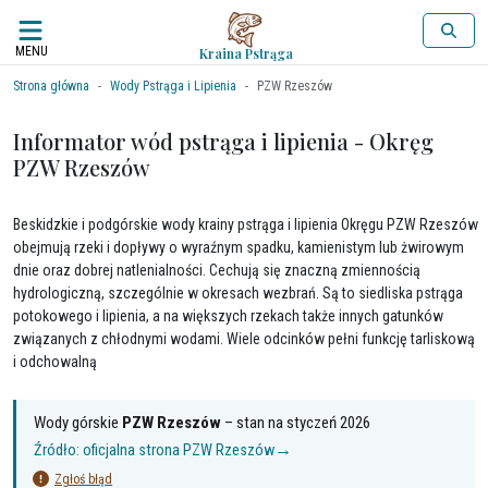
MENU
Kraina Pstrąga
Strona główna
Wody Pstrąga i Lipienia
PZW Rzeszów
Informator wód pstrąga i lipienia - Okręg
PZW Rzeszów
Beskidzkie i podgórskie wody krainy pstrąga i lipienia Okręgu PZW Rzeszów
obejmują rzeki i dopływy o wyraźnym spadku, kamienistym lub żwirowym
dnie oraz dobrej natlenialności. Cechują się znaczną zmiennością
hydrologiczną, szczególnie w okresach wezbrań. Są to siedliska pstrąga
potokowego i lipienia, a na większych rzekach także innych gatunków
związanych z chłodnymi wodami. Wiele odcinków pełni funkcję tarliskową
i odchowalną
Wody górskie
PZW Rzeszów
– stan na
styczeń 2026
→
Źródło: oficjalna strona
PZW Rzeszów
Zgłoś błąd