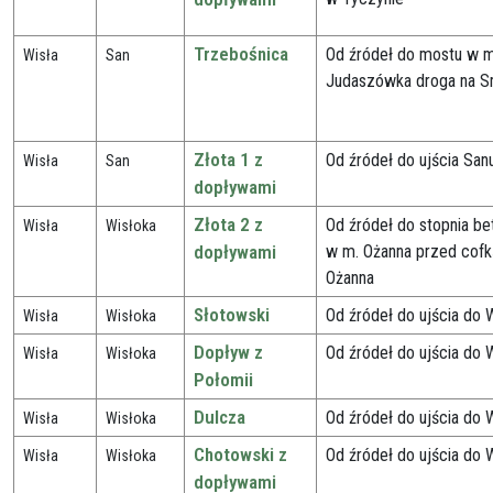
Trzebośnica
Od źródeł do mostu w m
Wisła
San
Judaszówka droga na 
Złota 1 z
Od źródeł do ujścia San
Wisła
San
dopływami
Złota 2 z
Od źródeł do stopnia b
Wisła
Wisłoka
dopływami
w m. Ożanna przed cofk
Ożanna
Słotowski
Od źródeł do ujścia do W
Wisła
Wisłoka
Dopływ z
Od źródeł do ujścia do W
Wisła
Wisłoka
Połomii
Dulcza
Od źródeł do ujścia do W
Wisła
Wisłoka
Chotowski z
Od źródeł do ujścia do W
Wisła
Wisłoka
dopływami