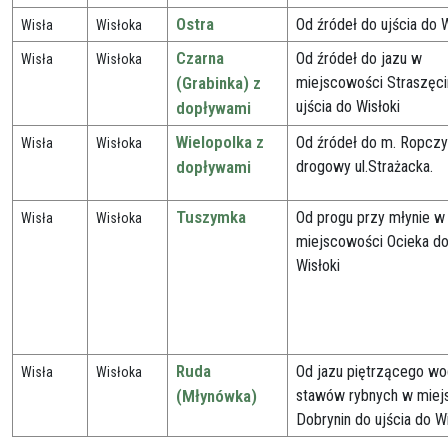
Ostra
Od źródeł do ujścia do W
Wisła
Wisłoka
Czarna
Od źródeł do jazu w
Wisła
Wisłoka
(Grabinka) z
miejscowości Straszęci
ujścia do Wisłoki
dopływami
Wielopolka z
Od źródeł do m. Ropcz
Wisła
Wisłoka
dopływami
drogowy ul.Strażacka.
Tuszymka
Od progu przy młynie w
Wisła
Wisłoka
miejscowości Ocieka do
Wisłoki
Ruda
Od jazu piętrzącego w
Wisła
Wisłoka
(Młynówka)
stawów rybnych w miej
Dobrynin do ujścia do Wi