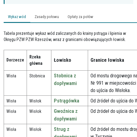
Wykaz wód
Zasady połowu
Opłaty za połów
Tabela prezentuje wykaz wód zaliczanych do krainy pstrąga i lipienia w
Okręgu PZW PZW Rzeszów, wraz z granicami obowiązujących łowisk.
Rzeka
Łowisko
Granice łowiska
Dorzecze
główna
Stobnica z
Od mostu drogowego n
Wisła
Stobnica
dopływami
Nr 991 w miejscowości
do ujścia do Wisłoka.
Pstrągówka
Od źródeł do ujścia do 
Wisła
Wisłok
Gwoźnica z
Od źródeł do ujścia do W
Wisła
Wisłok
dopływami
Strug z
Od źródeł do mostu dr
Wisła
Wisłok
dopływami
w Tyczynie