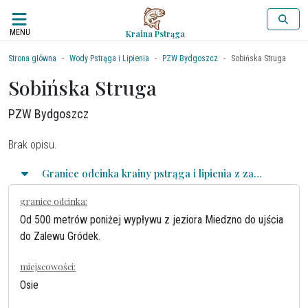
MENU
Kraina Pstrąga
Strona główna
Wody Pstrąga i Lipienia
PZW Bydgoszcz
Sobińska Struga
Sobińska Struga
PZW Bydgoszcz
Brak opisu.
Granice odcinka krainy pstrąga i lipienia z zasadami połowu
granice odcinka:
Od 500 metrów poniżej wypływu z jeziora Miedzno do ujścia
do Zalewu Gródek.
miejscowości:
Osie