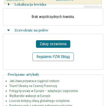
Lokalizacja łowiska
Brak współrzędnych łowiska.
Zezwolenie na połów
Zakup zezwolenia
Regulamin PZW Elbląg
Powiązane artykuły
Jak Litwa przywraca ciągłość rzekom
Triumf Ukrainy na Czarnej Przemszy
Pstrąg tęczowy w Europie – adaptacja i zagrożenia
Wędkarskie wakacje w Europie
Łososie kolejną ofiarą globalnego ocieplenia
Przybywa rzek z zakazem zabierania pstrągów