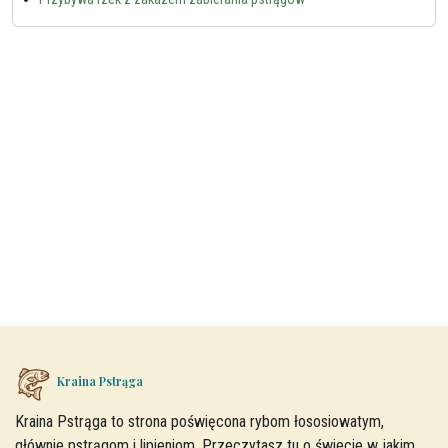
Kraina Pstrąga
Kraina Pstrąga to strona poświęcona rybom łososiowatym,
głównie pstrągom i lipieniom. Przeczytasz tu o świecie w jakim