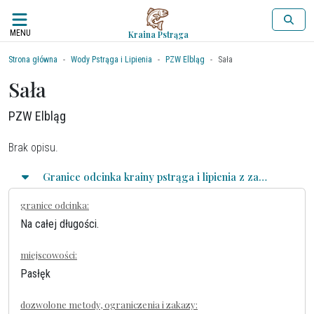
MENU
Kraina Pstrąga
Strona główna
Wody Pstrąga i Lipienia
PZW Elbląg
Sała
Sała
PZW Elbląg
Brak opisu.
Granice odcinka krainy pstrąga i lipienia z zasadami połowu
granice odcinka:
Na całej długości.
miejscowości:
Pasłęk
dozwolone metody, ograniczenia i zakazy: