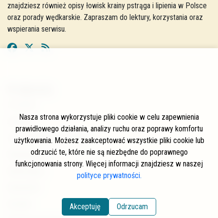
znajdziesz również opisy łowisk krainy pstrąga i lipienia w Polsce
oraz porady wędkarskie. Zapraszam do lektury, korzystania oraz
wspierania serwisu.
W skrócie
O stronie
Nasza strona wykorzystuje pliki cookie w celu zapewnienia
Autorzy
prawidłowego działania, analizy ruchu oraz poprawy komfortu
Często zadawane pytania
użytkowania. Możesz zaakceptować wszystkie pliki cookie lub
odrzucić te, które nie są niezbędne do poprawnego
Współpraca
funkcjonowania strony. Więcej informacji znajdziesz w naszej
Wspierający
polityce prywatności.
Newsletter
Kontakt
Akceptuję
Odrzucam