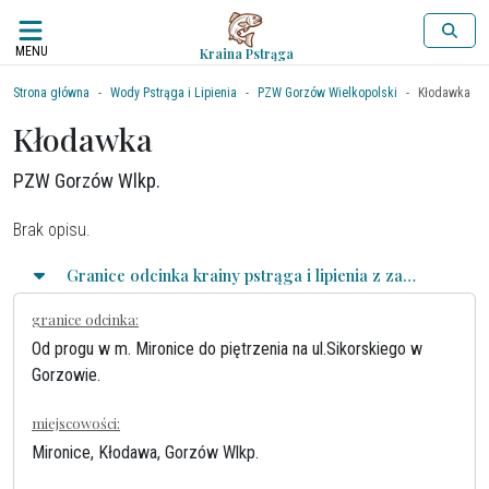
MENU
Kraina Pstrąga
Strona główna
Wody Pstrąga i Lipienia
PZW Gorzów Wielkopolski
Kłodawka
Kłodawka
PZW Gorzów Wlkp.
Brak opisu.
Granice odcinka krainy pstrąga i lipienia z zasadami połowu
granice odcinka:
Od progu w m. Mironice do piętrzenia na ul.Sikorskiego w
Gorzowie.
miejscowości:
Mironice, Kłodawa, Gorzów Wlkp.