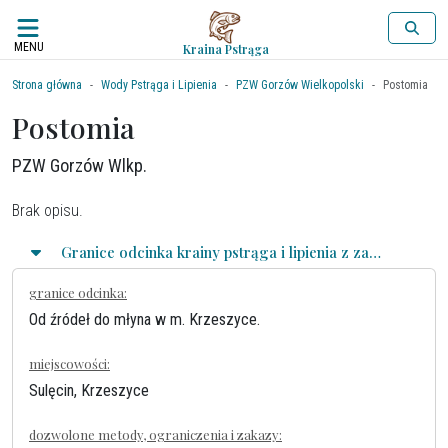
MENU
Kraina Pstrąga
Strona główna
Wody Pstrąga i Lipienia
PZW Gorzów Wielkopolski
Postomia
Postomia
PZW Gorzów Wlkp.
Brak opisu.
Granice odcinka krainy pstrąga i lipienia z zasadami połowu
granice odcinka:
Od źródeł do młyna w m. Krzeszyce.
miejscowości:
Sulęcin, Krzeszyce
dozwolone metody, ograniczenia i zakazy: