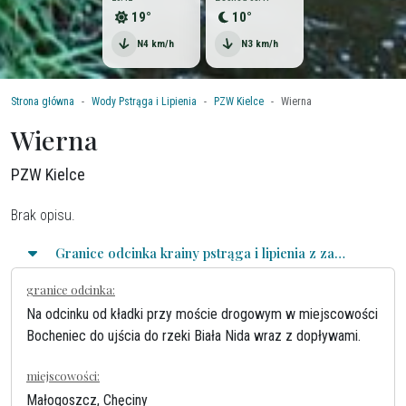
19°
10°
N
4 km/h
N
3 km/h
Strona główna
Wody Pstrąga i Lipienia
PZW Kielce
Wierna
Wierna
PZW Kielce
Brak opisu.
Granice odcinka krainy pstrąga i lipienia z zasadami połowu
granice odcinka:
Na odcinku od kładki przy moście drogowym w miejscowości
Bocheniec do ujścia do rzeki Biała Nida wraz z dopływami.
miejscowości:
Małogoszcz, Chęciny