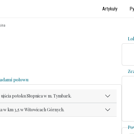
Artykuły
Py
sina
Lo
Ze
asadami połowu
 ujścia potoku Słopnica w m. Tymbark.
łka w km 3,5 w Witowicach Górnych.
Po