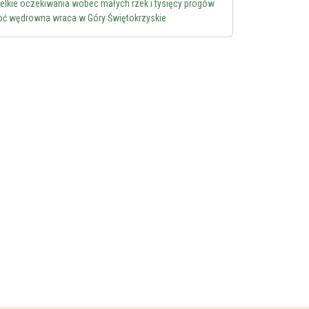
elkie oczekiwania wobec małych rzek i tysięcy progów
oć wędrowna wraca w Góry Świętokrzyskie