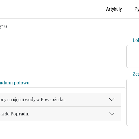
Artykuły
Py
ynka
Lo
Ze
asadami połowu
ory na ujęciu wody w Powroźniku.
cia do Popradu.