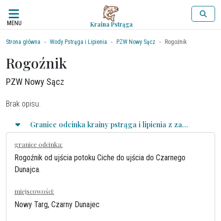
MENU
Kraina Pstrąga
Strona główna
Wody Pstrąga i Lipienia
PZW Nowy Sącz
Rogoźnik
Rogoźnik
PZW Nowy Sącz
Brak opisu.
Granice odcinka krainy pstrąga i lipienia z zasadami połowu
granice odcinka:
Rogoźnik od ujścia potoku Ciche do ujścia do Czarnego
Dunajca.
miejscowości:
Nowy Targ, Czarny Dunajec