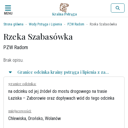
MENU
Kraina Pstrąga
Strona główna
Wody Pstrąga i Lipienia
PZW Radom
Rzeka Szabasówka
Rzeka Szabasówka
PZW Radom
Brak opisu.
Granice odcinka krainy pstrąga i lipienia z zasadami połowu
granice odcinka:
na odcinku od jej źródeł do mostu drogowego na trasie
Łaziska – Zaborowie oraz dopływach wód do tego odcinka
miejscowości:
Chlewiska, Orońsko, Wolanów