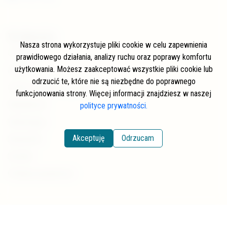
W skrócie
Nasza strona wykorzystuje pliki cookie w celu zapewnienia
O stronie
prawidłowego działania, analizy ruchu oraz poprawy komfortu
użytkowania. Możesz zaakceptować wszystkie pliki cookie lub
Autorzy
odrzucić te, które nie są niezbędne do poprawnego
Często zadawane pytania
funkcjonowania strony. Więcej informacji znajdziesz w naszej
Współpraca
polityce prywatności.
Wspierający
Akceptuję
Odrzucam
Newsletter
Kontakt
Polityka prywatności
Kategorie