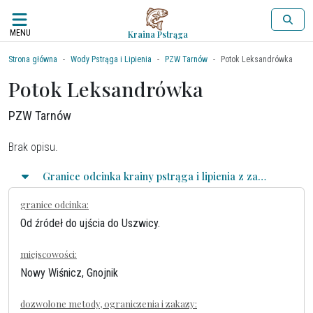
MENU
Kraina Pstrąga
Strona główna
Wody Pstrąga i Lipienia
PZW Tarnów
Potok Leksandrówka
Potok Leksandrówka
PZW Tarnów
Brak opisu.
Granice odcinka krainy pstrąga i lipienia z zasadami połowu
granice odcinka:
Od źródeł do ujścia do Uszwicy.
miejscowości:
Nowy Wiśnicz, Gnojnik
dozwolone metody, ograniczenia i zakazy: