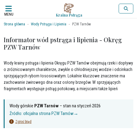
MENU
Kraina Pstrąga
Strona główna
Wody Pstrąga i Lipienia
PZW Tarnów
Informator wód pstrąga i lipienia - Okręg
PZW Tarnów
Wody krainy pstrąga i lipienia Okręgu PZW Tarnów obejmują rzeki i dopływy
o zróżnicowanym charakterze, zwykle o chłodniejszej wodzie i odcinkach
sprzyjających rybom łososiowatym. Lokalnie kluczowe znaczenie ma
zachowanie żwirowego dna oraz osłony brzegów. W sprzyjających
fragmentach występuje pstrąg potokowy, a miejscami także lipień
Wody górskie
PZW Tarnów
– stan na
styczeń 2026
→
Źródło: oficjalna strona
PZW Tarnów
Zgłoś błąd