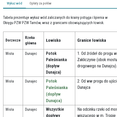
Wykaz wód
Opłaty za połów
Tabela prezentuje wykaz wód zaliczanych do krainy pstrąga i lipienia w
Okręgu PZW PZW Tarnów, wraz z granicami obowiązujących łowisk.
Rzeka
Łowisko
Granice łowiska
Dorzecze
główna
Potok
1. Od źródeł do progu 
Wisła
Dunajec
Paleśnianka
Zakliczynie (obok most
(dopływ
drogowego na Dunajcu).
Dunajca)
Potok
2. Od ww progu do ujści
Wisła
Dunajec
Paleśnianka
Dunajca
(dopływ
Dunajca)
Wszystkie
Na odcinku rzeki od mo
Wisła
Dunajec
dopływy
wiszącego w m. Tropie