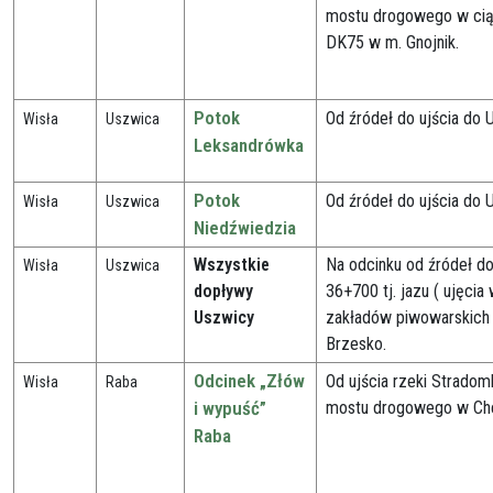
mostu drogowego w cią
DK75 w m. Gnojnik.
Potok
Od źródeł do ujścia do 
Wisła
Uszwica
Leksandrówka
Potok
Od źródeł do ujścia do 
Wisła
Uszwica
Niedźwiedzia
Wszystkie
Na odcinku od źródeł d
Wisła
Uszwica
dopływy
36+700 tj. jazu ( ujęcia
Uszwicy
zakładów piwowarskich 
Brzesko.
Odcinek „Złów
Od ujścia rzeki Stradom
Wisła
Raba
i wypuść”
mostu drogowego w Ch
Raba