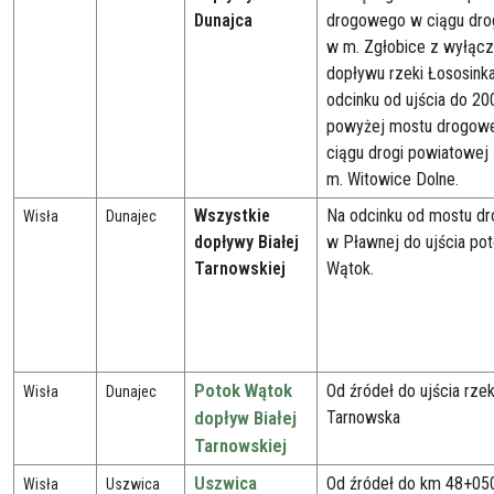
Dunajca
drogowego w ciągu dro
w m. Zgłobice z wyłąc
dopływu rzeki Łososink
odcinku od ujścia do 2
powyżej mostu drogow
ciągu drogi powiatowej
m. Witowice Dolne.
Wszystkie
Na odcinku od mostu d
Wisła
Dunajec
dopływy Białej
w Pławnej do ujścia po
Tarnowskiej
Wątok.
Potok Wątok
Od źródeł do ujścia rzek
Wisła
Dunajec
dopływ Białej
Tarnowska
Tarnowskiej
Uszwica
Od źródeł do km 48+050
Wisła
Uszwica