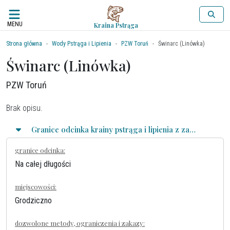
MENU
Kraina Pstrąga
Strona główna
Wody Pstrąga i Lipienia
PZW Toruń
Świnarc (Linówka)
Świnarc (Linówka)
PZW Toruń
Brak opisu.
Granice odcinka krainy pstrąga i lipienia z zasadami połowu
granice odcinka:
Na całej długości
miejscowości:
Grodziczno
dozwolone metody, ograniczenia i zakazy: