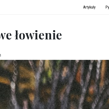
Artykuły
Py
we łowienie
4