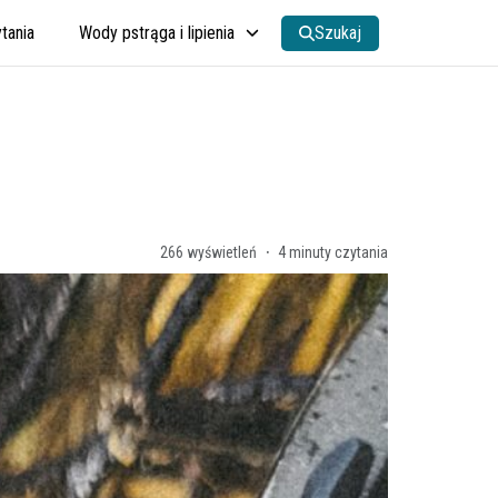
tania
Wody pstrąga i lipienia
Szukaj
·
266
wyświetleń
4 minuty czytania