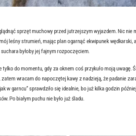
eglądnąć sprzęt muchowy przed jutrzejszym wyjazdem. Nic ni
ój leśny strumień, mając plan ogarnąć ekwipunek wędkarski, a 
na suchara byłoby jej fajnym rozpoczęciem.
, ale tylko do momentu, gdy za oknem coś przykuło moją uwagę.
 zatem wracam do napoczętej kawy z nadzieją, że padanie zaraz 
k w garncu” sprawdziło się idealnie, bo już kilka godzin późn
w. Po białym puchu nie było już śladu.