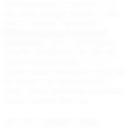
raporcie wyraźnie pokazuje, że ochrona łososia to dziś
walka z wieloma równoległymi zagrożeniami – od zmian
klimatu, po utratę siedlisk i fragmentację rzek.
Wędkarstwo przestało być już zagrożeniem dla
populacji tych ryb
– wędkarze w ogromnej większości
stosują C&R, ograniczają połowy, często odpuszczają
łowienie przy temperaturze powyżej 19 °C, by nie
zwiększać śmiertelności wypuszczanych ryb. Raport 2024
jasno wskazuje, że samo ograniczenie połowów nie
wystarczy. Potrzebne są działania, które obejmą cały cykl
życia ryby – od tarliska po otwarty ocean.
Zdjęcie na górze:
John Cameron
on
Unsplash