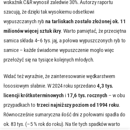
wskaźnik C&R wynosił zaledwie 30%. Autorzy raportu
szacują, że dzięki tak wysokiemu odsetkowi
wypuszczanych ryb
na tarliskach zostało złożonej ok. 11
milionów więcej sztuk ikry
. Warto pamiętać, że przeciętna
samica składa 4–6 tys. jaj, a połowa wypuszczonych ryb to
samice – każde świadome wypuszczenie mogło więc
przełożyć się na tysiące kolejnych młodych.
Widać też wyraźnie, że zainteresowanie wędkarstwem
łososiowym słabnie. W 2024 roku sprzedano
4,3 tys.
licencji krótkoterminowych
i
17,6 tys. rocznych
– w obu
przypadkach to
trzeci najniższy poziom od 1994 roku
.
Równocześnie sumaryczna ilość dni z połowami spadła do
ok. 83 tys. (–5 % rok do roku). Na tle tych spadków warto