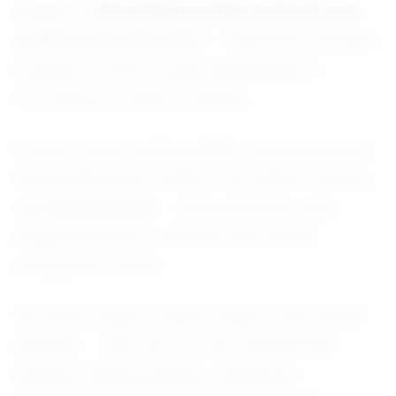
pamiętać, że
ukierunkowane połowy sieciowe łososia
zostały de facto wyzerowane
– liczby licencji sieciowych
są najniższe w historii, a połów ukierunkowany na
łososiowate jest od kilku lat zakazany.
W raporcie autorzy wskazują jednak, że przyczyny kryzysu
leżą dziś głównie poza rzekami. Coraz większe znaczenie
mają
czynniki morskie
– zmiany temperatur, prądy i
dostępność pokarmu w Atlantyku, które obniżają
przeżywalność smoltów.
Tymczasem warunki w samych rzekach w 2024 roku były
sprzyjające – mokra wiosna i jesień zapewniły dobre
przepływy i łatwiejszą migrację. Jednak liczba