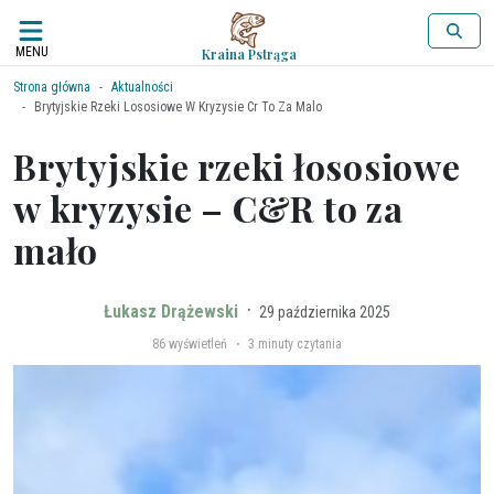
MENU
Kraina Pstrąga
Strona główna
Aktualności
Brytyjskie Rzeki Lososiowe W Kryzysie Cr To Za Malo
Brytyjskie rzeki łososiowe
w kryzysie – C&R to za
mało
·
Łukasz Drążewski
29 października 2025
·
86
wyświetleń
3 minuty czytania