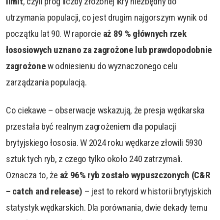
limit
, czyli próg liczby złożonej ikry niezbędny do
utrzymania populacji, co jest drugim najgorszym wynik od
początku lat 90. W raporcie
aż 89 % głównych rzek
łososiowych uznano za zagrożone lub prawdopodobnie
zagrożone
w odniesieniu do wyznaczonego celu
zarządzania populacją.
Co ciekawe – obserwacje wskazują, że presja wędkarska
przestała być realnym zagrożeniem dla populacji
brytyjskiego łososia. W 2024 roku wędkarze złowili 5930
sztuk tych ryb, z czego tylko około 240 zatrzymali.
Oznacza to, że
aż 96% ryb zostało wypuszczonych (C&R
– catch and release)
– jest to rekord w historii brytyjskich
statystyk wędkarskich. Dla porównania, dwie dekady temu