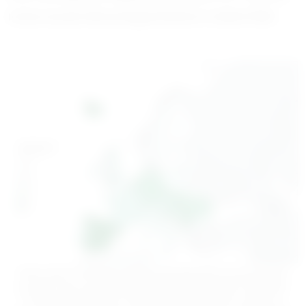
można zacząć łowić pstrągi potokowe w rzekach Walii.
Koniec okresu ochronnego pstrąga potokowego (lub też inaczej mówiąc
początek sezonu połowowego) w poszczególnych krajach europejskich.
Proszę wziąć pod uwagę, że niektóre kraje są podzielone na regiony, w