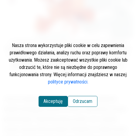
Początek okresu ochronnego pstrąga potokowego lub też w niektórych
Nasza strona wykorzystuje pliki cookie w celu zapewnienia
krajach zwyczajowy koniec sezonu połowowego w poszczególnych krajach
prawidłowego działania, analizy ruchu oraz poprawy komfortu
europejskich. Proszę wziąć pod uwagę, że niektóre kraje są podzielone na
użytkowania. Możesz zaakceptować wszystkie pliki cookie lub
regiony, w których poszczególne okresy mogą się nieznacznie różnić
odrzucić te, które nie są niezbędne do poprawnego
(dotyczy to przede wszystkim Wielkiej Brytanii, Francji, Włoch, Niemiec,
Hiszpanii).
funkcjonowania strony. Więcej informacji znajdziesz w naszej
polityce prywatności.
Jeszcze większe różnice pomiędzy poszczególnymi
Akceptuję
Odrzucam
krajami występują w kwestii terminu rozpoczęcia sezonu
połowowego. Popatrzmy więc po kolei. Już 1 grudnia
można zacząć łowić pstrągi w Finlandii (co chyba nie jest