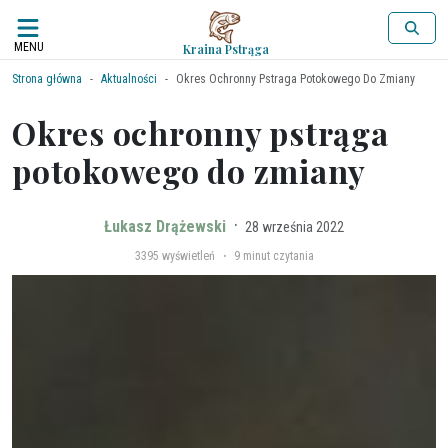
MENU
Kraina Pstrąga
Strona główna
Aktualności
Okres Ochronny Pstraga Potokowego Do Zmiany
Okres ochronny pstrąga
potokowego do zmiany
·
Łukasz Drążewski
28 września 2022
·
3395
wyświetleń
9 minut czytania