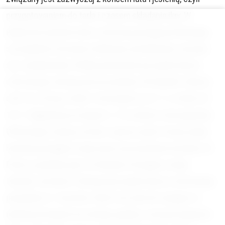
przygotowaniem do tarła i czasem składania ikry. W
większości państw okres ochronny pstrąga potokowego,
szczególnie w Europie środkowej i południowej, zaczyna
się 1 października. W kilku państwach początek okresu
ochronnego startuje jeszcze później. W Holandii i Szkocji
od 6.10, w Grecji, Serbii i Czarnogórze od 1.11, w Danii od
16.11. Najpóźniej, bo dopiero 1.12, w Bośni i Hercegowinie.
W Norwegii, Szwecji, Estonii i sporej części Francji zakaz
łowienia pstrągów rozpoczyna się w połowie września. W
Polsce, podobnie jak i w Finlandii, Portugalii, Łotwie,
Islandii, Czechach i Słowacji początek okresu ochronnego
przypada na 1 września. Warto też zwrócić uwagę iż w
niektórych krajach nie istnieje zgodny z naszym pojęciem