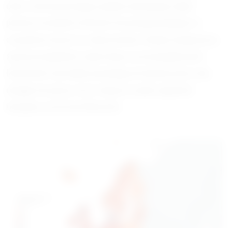
okres ochronny pstrąga a jedynie obowiązuje zakaz
połowu na wodach w których ten pstrąg występuje co
oczywiście nie jest ze sobą tożsame. Kolejna uwaga tyczy
się poszczególnych części kraju czy też pojedynczych
łowisk które nierzadko pozwalają na łowienie przez cały
okrągły rok, jak np. ma to miejsce w wielu regionach
Hiszpanii, czy też we Włoszech.