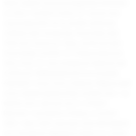
łatwym zadaniem, biorąc pod uwagę bardzo krótki dzień) i
na Łotwie a 15 grudnia w Szwecji. Od 1 stycznia sezon
rozpoczynają Litwini oraz my, ale tylko w północnej i
środkowej części naszego kraju. W pozostałej części
Polski sezon zaczyna się 1 lutego, czyli tak samo jak w
Estonii, Bułgarii oraz Bośni. Od 15 lutego pstrągi można
łowić w Grecji. Od 1 marca dostępna jest większość wód
we Włoszech i Wielkiej Brytanii (ale nie we wszystkich
hrabstwach). Francja, Austria, Szwajcaria i Belgia początek
sezonu mają dwa tygodnie później, w połowie marca. 1-go
kwietnia sezon rozpoczyna się m.in. w Słowenii i
Niemczech. 15-go kwietnia na Słowacji, w Czechach i
Serbii. 1 maja to dzień rozpoczęcia sezonu dla Hiszpanów
oraz Czarnogórców. Najpóźniej, bo dopiero od 1 czerwca,