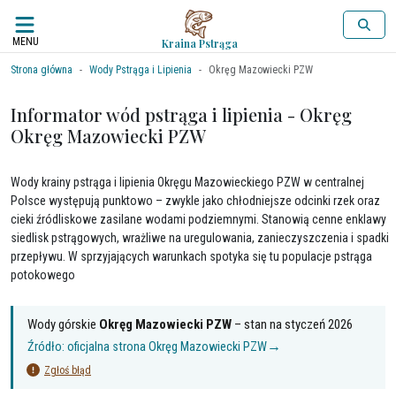
MENU
Kraina Pstrąga
Strona główna
Wody Pstrąga i Lipienia
Okręg Mazowiecki PZW
Informator wód pstrąga i lipienia - Okręg
Okręg Mazowiecki PZW
Wody krainy pstrąga i lipienia Okręgu Mazowieckiego PZW w centralnej
Polsce występują punktowo – zwykle jako chłodniejsze odcinki rzek oraz
cieki źródliskowe zasilane wodami podziemnymi. Stanowią cenne enklawy
siedlisk pstrągowych, wrażliwe na uregulowania, zanieczyszczenia i spadki
przepływu. W sprzyjających warunkach spotyka się tu populacje pstrąga
potokowego
Wody górskie
Okręg Mazowiecki PZW
– stan na
styczeń 2026
→
Źródło: oficjalna strona
Okręg Mazowiecki PZW
Zgłoś błąd