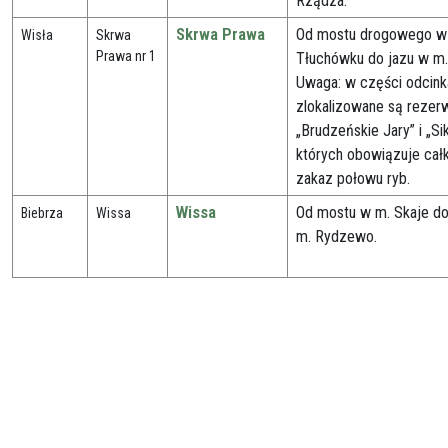
Rządza.
Skrwa Prawa
Od mostu drogowego w
Wisła
Skrwa
Prawa nr 1
Tłuchówku do jazu w m.
Uwaga: w części odcink
zlokalizowane są rezerw
„Brudzeńskie Jary” i „Si
których obowiązuje cał
zakaz połowu ryb.
Wissa
Od mostu w m. Skaje d
Biebrza
Wissa
m. Rydzewo.