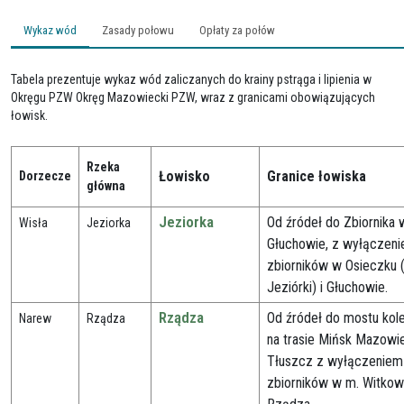
Wykaz wód
Zasady połowu
Opłaty za połów
Tabela prezentuje wykaz wód zaliczanych do krainy pstrąga i lipienia w
Okręgu PZW Okręg Mazowiecki PZW, wraz z granicami obowiązujących
łowisk.
Rzeka
Łowisko
Granice łowiska
Dorzecze
główna
Jeziorka
Od źródeł do Zbiornika 
Wisła
Jeziorka
Głuchowie, z wyłączen
zbiorników w Osieczku 
Jeziórki) i Głuchowie.
Rządza
Od źródeł do mostu ko
Narew
Rządza
na trasie Mińsk Mazowie
Tłuszcz z wyłączeniem
zbiorników w m. Witkowi